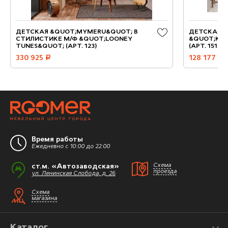
ДЕТСКАЯ &QUOT;MYMERU&QUOT; В
ДЕТСКАЯ, 
СТИЛИСТИКЕ М/Ф &QUOT;LOONEY
&QUOT;KID
TUNES&QUOT; (АРТ. 123)
(АРТ. 151)
330 925
руб.
128 177
руб.
Время работы
Ежедневно с 10:00 до 22:00
ст.м. «Автозаводская»
Схема
проезда
ул. Ленинская Слобода, д. 26
Схема
магазина
Каталог