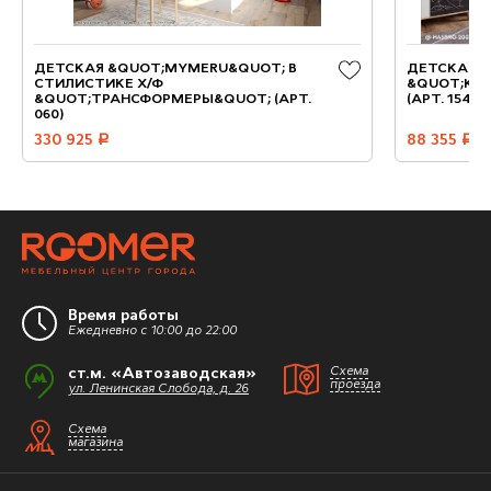
ДЕТСКАЯ &QUOT;MYMERU&QUOT; В
ДЕТСКАЯ, 
СТИЛИСТИКЕ Х/Ф
&QUOT;KID
&QUOT;ТРАНСФОРМЕРЫ&QUOT; (АРТ.
(АРТ. 154)
060)
330 925
руб.
88 355
руб.
Время работы
Ежедневно с 10:00 до 22:00
ст.м. «Автозаводская»
Схема
проезда
ул. Ленинская Слобода, д. 26
Схема
магазина