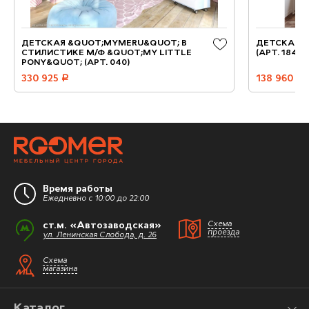
ДЕТСКАЯ &QUOT;MYMERU&QUOT; В
ДЕТСКАЯ, 
СТИЛИСТИКЕ М/Ф &QUOT;MY LITTLE
(АРТ. 184)
PONY&QUOT; (АРТ. 040)
330 925
руб.
138 960
руб.
Время работы
Ежедневно с 10:00 до 22:00
ст.м. «Автозаводская»
Схема
проезда
ул. Ленинская Слобода, д. 26
Схема
магазина
Каталог