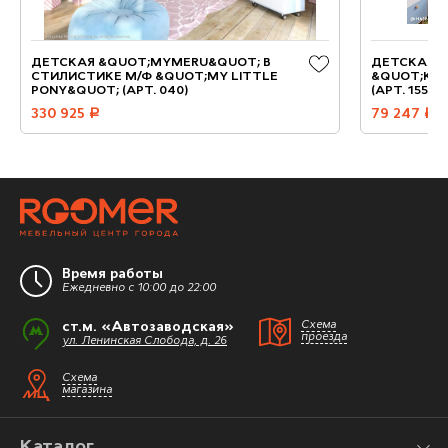
ДЕТСКАЯ &QUOT;MYMERU&QUOT; В
ДЕТСКАЯ, 
СТИЛИСТИКЕ М/Ф &QUOT;MY LITTLE
&QUOT;KID
PONY&QUOT; (АРТ. 040)
(АРТ. 155)
330 925
руб.
79 247
руб.
Время работы
Ежедневно с 10:00 до 22:00
ст.м. «Автозаводская»
Схема
проезда
ул. Ленинская Слобода, д. 26
Схема
магазина
Каталог