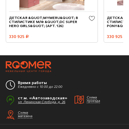
ДЕТСКАЯ &QUOT;MYMERU&QUOT; В
ДЕТСКАЯ 
СТИЛИСТИКЕ М/Ф &QUOT;DC SUPER
СТИЛИСТИК
HERO GIRLS&QUOT; (АРТ. 126)
PONY&QUOT;
330 925
руб.
330 925
руб.
Время работы
Ежедневно с 10:00 до 22:00
ст.м. «Автозаводская»
Схема
проезда
ул. Ленинская Слобода, д. 26
Схема
магазина