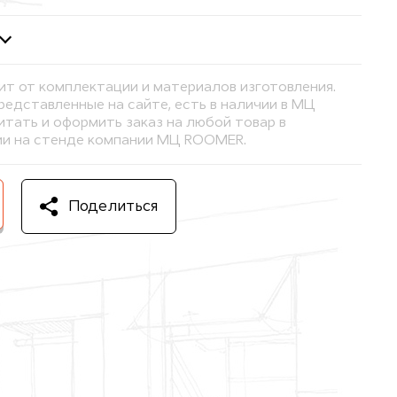
ит от комплектации и материалов изготовления.
представленные на сайте, есть в наличии в МЦ
тать и оформить заказ на любой товар в
и на стенде компании МЦ ROOMER.
Поделиться