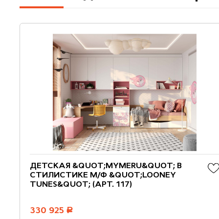
ДЕТСКАЯ &QUOT;MYMERU&QUOT; В
СТИЛИСТИКЕ М/Ф &QUOT;LOONEY
TUNES&QUOT; (АРТ. 117)
330 925
руб.