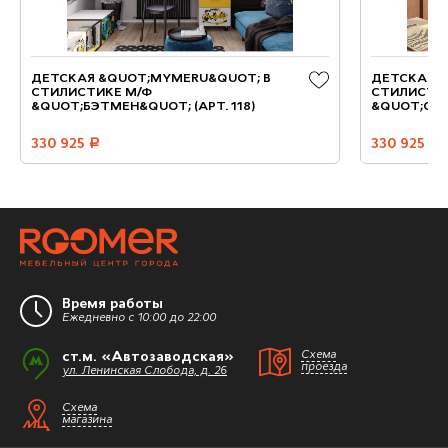
ДЕТСКАЯ &QUOT;MYMERU&QUOT; В
ДЕТСКАЯ 
СТИЛИСТИКЕ М/Ф
СТИЛИСТИ
&QUOT;БЭТМЕН&QUOT; (АРТ. 118)
&QUOT;СУП
330 925
руб.
330 925
руб.
Время работы
Ежедневно с 10:00 до 22:00
ст.м. «Автозаводская»
Схема
проезда
ул. Ленинская Слобода, д. 26
Схема
магазина