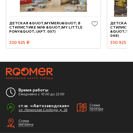
ДЕТСКАЯ &QUOT;MYMERU&QUOT; В
ДЕТСКАЯ 
СТИЛИСТИКЕ М/Ф &QUOT;MY LITTLE
СТИЛИСТИК
PONY&QUOT; (АРТ. 007)
&QUOT;ТРА
048)
330 925
руб.
330 925
руб.
Время работы
Ежедневно с 10:00 до 22:00
ст.м. «Автозаводская»
Схема
проезда
ул. Ленинская Слобода, д. 26
Схема
магазина