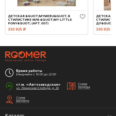
ДЕТСКАЯ &QUOT;MYMERU&QUOT; В
ДЕТСКАЯ 
СТИЛИСТИКЕ М/Ф &QUOT;MY LITTLE
СТИЛИСТИК
PONY&QUOT; (АРТ. 007)
ДУ&QUOT; (
330 925
руб.
330 925
руб.
Время работы
Ежедневно с 10:00 до 22:00
ст.м. «Автозаводская»
Схема
проезда
ул. Ленинская Слобода, д. 26
Схема
магазина
Каталог