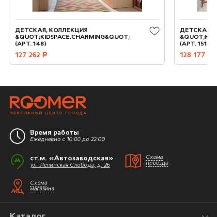
ДЕТСКАЯ, КОЛЛЕКЦИЯ
ДЕТСКАЯ, 
&QUOT;KIDSPACE.CHARMING&QUOT;
&QUOT;KID
(АРТ. 148)
(АРТ. 151)
127 262
руб.
128 177
руб.
Время работы
Ежедневно с 10:00 до 22:00
ст.м. «Автозаводская»
Схема
проезда
ул. Ленинская Слобода, д. 26
Схема
магазина
Каталог