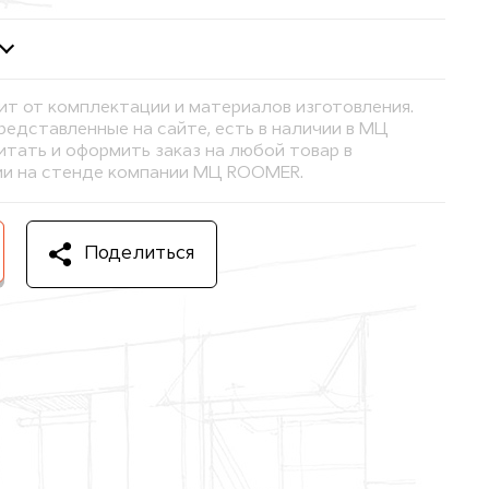
ит от комплектации и материалов изготовления.
представленные на сайте, есть в наличии в МЦ
тать и оформить заказ на любой товар в
и на стенде компании МЦ ROOMER.
Поделиться