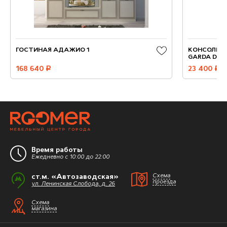
ГОСТИНАЯ АДАЖИО 1
КОНСОЛЬ П
GARDA DEC
168 640
руб.
23 400
руб.
Время работы
Ежедневно с 10:00 до 22:00
ст.м. «Автозаводская»
Схема
проезда
ул. Ленинская Слобода, д. 26
Схема
магазина