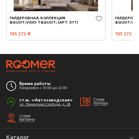
ГАРДЕРОБНАЯ, КОЛЛЕКЦИЯ
ГАРДЕРОБН
&QUOT;VISIO-T&QUOT; (АРТ. 077)
&QUOT;VISI
195 272
руб.
195 272
руб.
Время работы
Ежедневно с 10:00 до 22:00
ст.м. «Автозаводская»
Схема
проезда
ул. Ленинская Слобода, д. 26
Схема
магазина
Каталог