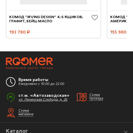
КОМОД "IRVING DESIGN" 4; 6 ЯЩИКОВ;
КОМОД "МО
ГРАФИТ, БЕЙЦ-МАСЛО
АМЕРИКАН
193 780
руб.
155 980
руб.
Время работы
Ежедневно с 10:00 до 22:00
ст.м. «Автозаводская»
Схема
проезда
ул. Ленинская Слобода, д. 26
Схема
магазина
Каталог