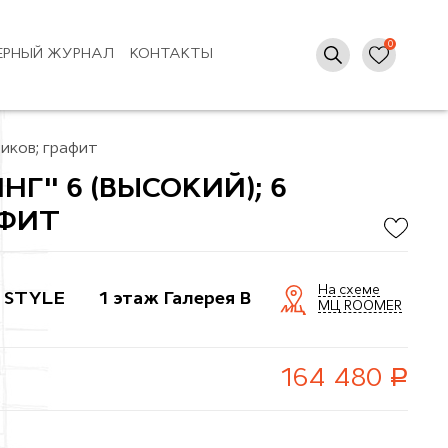
ЕРНЫЙ ЖУРНАЛ
КОНТАКТЫ
щиков; графит
Г" 6 (ВЫСОКИЙ); 6
АФИТ
На схеме
 STYLE
1 этаж Галерея B
МЦ ROOMER
руб.
164 480