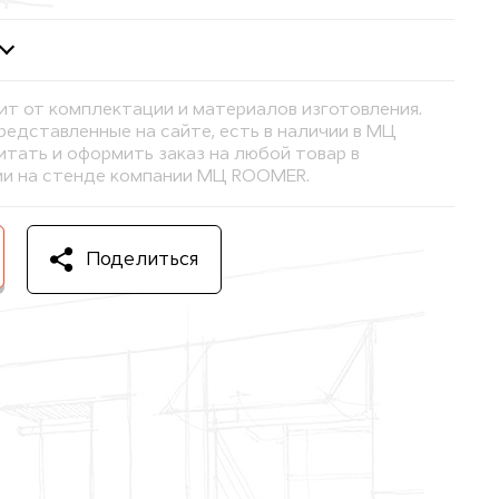
ит от комплектации и материалов изготовления.
представленные на сайте, есть в наличии в МЦ
тать и оформить заказ на любой товар в
и на стенде компании МЦ ROOMER.
Поделиться