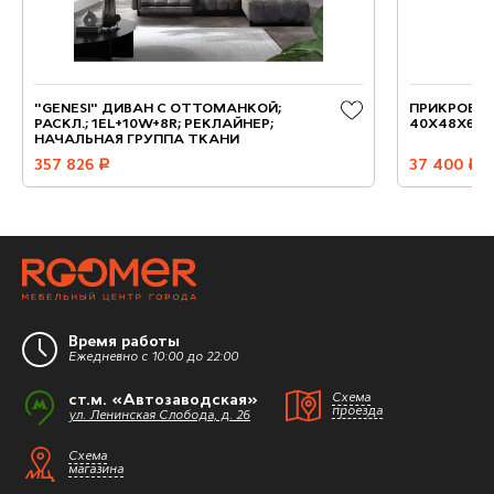
"GENESI" ДИВАН С ОТТОМАНКОЙ;
ПРИКРОВАТ
РАСКЛ.; 1EL+10W+8R; РЕКЛАЙНЕР;
40Х48Х64 С
НАЧАЛЬНАЯ ГРУППА ТКАНИ
357 826
руб.
37 400
руб.
Время работы
Ежедневно с 10:00 до 22:00
ст.м. «Автозаводская»
Схема
проезда
ул. Ленинская Слобода, д. 26
Схема
магазина