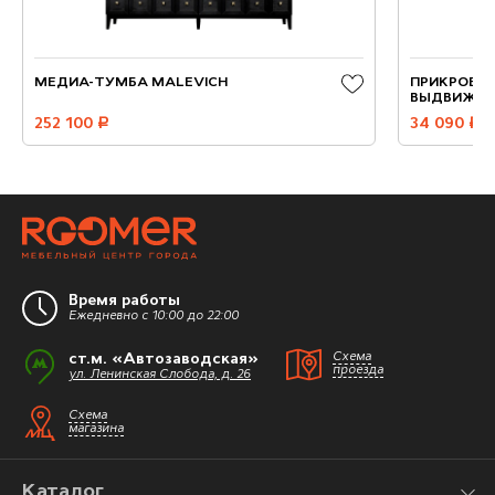
МЕДИА-ТУМБА MALEVICH
ПРИКРОВАТ
ВЫДВИЖН
252 100
руб.
34 090
руб.
Время работы
Ежедневно с 10:00 до 22:00
ст.м. «Автозаводская»
Схема
проезда
ул. Ленинская Слобода, д. 26
Схема
магазина
Каталог