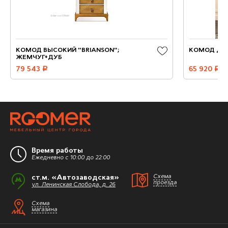
КОМОД ВЫСОКИЙ "BRIANSON";
КОМОД ДВ
ЖЕМЧУГ+ДУБ
79 543
руб.
65 920
руб.
Время работы
Ежедневно с 10:00 до 22:00
ст.м. «Автозаводская»
Схема
проезда
ул. Ленинская Слобода, д. 26
Схема
магазина