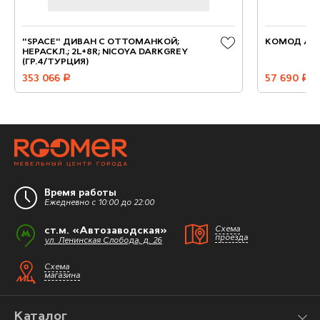
"SPACE" ДИВАН С ОТТОМАНКОЙ;
КОМОД А
НЕРАСКЛ.; 2L+8R; NICOYA DARKGREY
(ГР.4/ТУРЦИЯ)
353 066
руб.
57 690
руб.
Время работы
Ежедневно с 10:00 до 22:00
ст.м. «Автозаводская»
Схема
проезда
ул. Ленинская Слобода, д. 26
Схема
магазина
Каталог