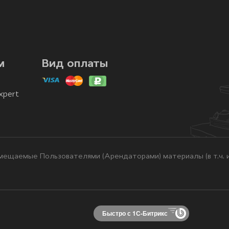
м
Вид оплаты
xpert
ещаемые Пользователями (Арендаторами) материалы (в т.ч. и
Быстро с 1С-Битрикс