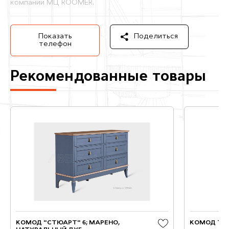
компании МЦ ROOMER.
Показать
Поделиться
телефон
Рекомендованные товары
КОМОД "СТЮАРТ" 6; МАРЕНО,
КОМОД TIM