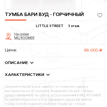
ТУМБА БАРИ ВУД - ГОРЧИЧНЫЙ
LITTLE STREET
3 этаж
На схеме
МЦ ROOMER
Цена:
86 000
руб.
ОПИСАНИЕ
ХАРАКТЕРИСТИКИ
Окончательная цена зависит от комплектации и
материалов изготовления. Внимание! Не все товары,
представленные на сайте, есть в наличии в МЦ ROOMER.
Вы можете рассчитать и оформить заказ на любой
товар в необходимой комплектации на стенде