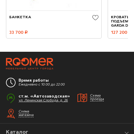
БАНКЕТКА
КРОВАТЬ М
ПОДЪЕМНЫ
GARDA DEC
33 700
руб.
127 200
руб.
Время работы
Ежедневно с 10:00 до 22:00
ст.м. «Автозаводская»
Схема
проезда
ул. Ленинская Слобода, д. 26
Схема
магазина
Каталог