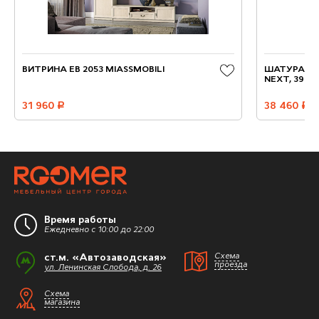
ВИТРИНА ЕВ 2053 MIASSMOBILI
ШАТУРА Ш
NEXT, 39.8
31 960
руб.
38 460
руб.
Время работы
Ежедневно с 10:00 до 22:00
ст.м. «Автозаводская»
Схема
проезда
ул. Ленинская Слобода, д. 26
Схема
магазина