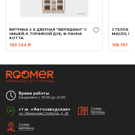
ВИТРИНА 2-Х ДВЕРНАЯ "МЕРИДИАН" С
СТЕЛЛАЖ "Б
НИШЕЙ; К-ТОРФЯНОЙ ДУБ, Ф-ПАННА
МАСЛО, ГР
КОТТА
189 344
руб.
106 197
руб.
Время работы
Ежедневно с 10:00 до 22:00
ст.м. «Автозаводская»
Схема
проезда
ул. Ленинская Слобода, д. 26
Схема
магазина