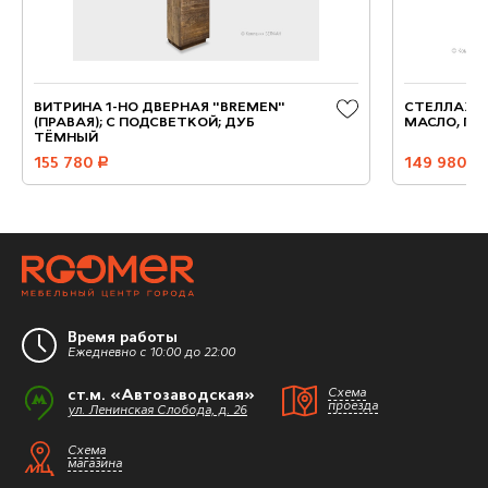
ВИТРИНА 1-НО ДВЕРНАЯ "BREMEN"
СТЕЛЛАЖ "Б
(ПРАВАЯ); С ПОДСВЕТКОЙ; ДУБ
МАСЛО, ГР
ТЁМНЫЙ
155 780
руб.
149 980
руб.
Время работы
Ежедневно с 10:00 до 22:00
ст.м. «Автозаводская»
Схема
проезда
ул. Ленинская Слобода, д. 26
Схема
магазина