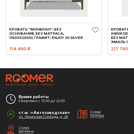
КРОВАТЬ "МОНБЛАН"; БЕЗ
КРОВАТЬ "
ОСНОВАНИЯ, БЕЗ МАТРАСА;
(НИЗКОЕ ИЗ
(1600X2000); ГРАФИТ; ENJOY 20 SILVER
БЕЗ МАТРАС
ЭМАЛЬ С Т
114 480
руб.
227 780
руб.
Время работы
Ежедневно с 10:00 до 22:00
ст.м. «Автозаводская»
Схема
проезда
ул. Ленинская Слобода, д. 26
Схема
магазина