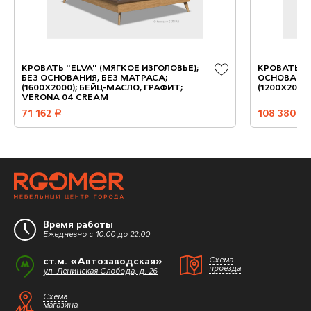
КРОВАТЬ "ELVA" (МЯГКОЕ ИЗГОЛОВЬЕ);
КРОВАТЬ "
БЕЗ ОСНОВАНИЯ, БЕЗ МАТРАСА;
ОСНОВАНИЯ
(1600X2000); БЕЙЦ-МАСЛО, ГРАФИТ;
(1200X2000
VERONA 04 CREAM
71 162
руб.
108 380
руб.
Время работы
Ежедневно с 10:00 до 22:00
ст.м. «Автозаводская»
Схема
проезда
ул. Ленинская Слобода, д. 26
Схема
магазина