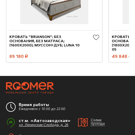
КРОВАТЬ "BRIANSON"; БЕЗ
КРОВАТЬ "B
ОСНОВАНИЯ, БЕЗ МАТРАСА;
ОСНОВАНИЯ
(1600X2000); МУССОН+ДУБ; LUNA 10
(1800X2000
05
89 180
руб.
49 848
руб.
Время работы
Ежедневно с 10:00 до 22:00
ст.м. «Автозаводская»
Схема
проезда
ул. Ленинская Слобода, д. 26