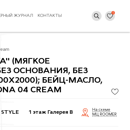
ЕРНЫЙ ЖУРНАЛ
КОНТАКТЫ
ream
A" (МЯГКОЕ
БЕЗ ОСНОВАНИЯ, БЕЗ
00X2000); БЕЙЦ-МАСЛО,
ONA 04 CREAM
На схеме
 STYLE
1 этаж Галерея B
МЦ ROOMER