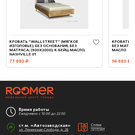
КРОВАТЬ "WALLSTREET" (МЯГКОЕ
КРОВАТЬ "Б
ИЗГОЛОВЬЕ); БЕЗ ОСНОВАНИЯ, БЕЗ
БЕЗ МАТРАС
МАТРАСА; (900X2000); К-БЕЙЦ-МАСЛО;
МАСЛО
NASHVILLE 01
77 880
руб.
96 880
руб.
Время работы
Ежедневно с 10:00 до 22:00
ст.м. «Автозаводская»
Схема
проезда
ул. Ленинская Слобода, д. 26