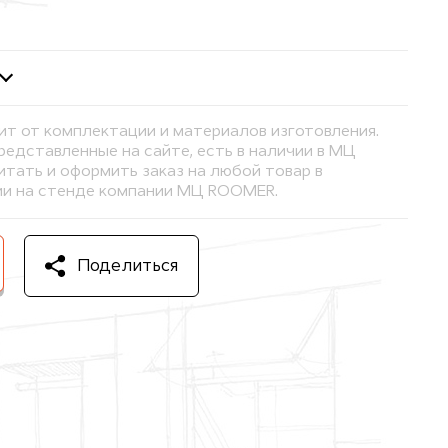
ит от комплектации и материалов изготовления.
представленные на сайте, есть в наличии в МЦ
тать и оформить заказ на любой товар в
и на стенде компании МЦ ROOMER.
Поделиться