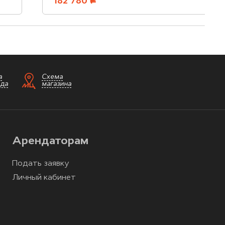
182 780
руб.
а
Схема
зда
магазина
Арендаторам
Подать заявку
Личный кабинет