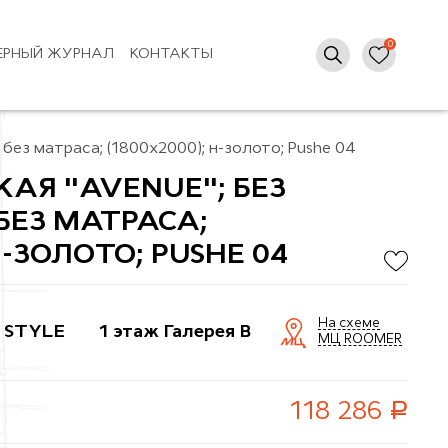
ЕРНЫЙ ЖУРНАЛ
КОНТАКТЫ
 без матраса; (1800x2000); н-золото; Pushe 04
КАЯ "AVENUE"; БЕЗ
БЕЗ МАТРАСА;
Н-ЗОЛОТО; PUSHE 04
На схеме
 STYLE
1 этаж Галерея B
МЦ ROOMER
руб.
118 286