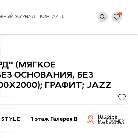
ЕРНЫЙ ЖУРНАЛ
КОНТАКТЫ
РД" (МЯГКОЕ
БЕЗ ОСНОВАНИЯ, БЕЗ
00X2000); ГРАФИТ; JAZZ
На схеме
 STYLE
1 этаж Галерея B
МЦ ROOMER