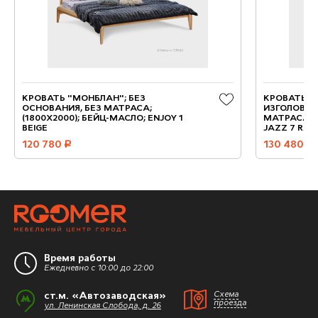
КРОВАТЬ "МОНБЛАН"; БЕЗ
КРОВАТЬ "
ОСНОВАНИЯ, БЕЗ МАТРАСА;
ИЗГОЛОВЬЕ)
(1800X2000); БЕЙЦ-МАСЛО; ENJOY 1
МАТРАСА; (
BEIGE
JAZZ 7 RAB
120 780
руб.
130 480
руб.
Время работы
Ежедневно с 10:00 до 22:00
ст.м. «Автозаводская»
Схема
проезда
ул. Ленинская Слобода, д. 26