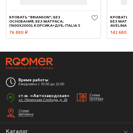
КРОВАТЬ "BRIANSON"; БЕЗ
КРОВАТЬ "C
ОСНОВАНИЯ, БЕЗ МАТРАСА;
БЕЗ МАТРАС
(1600X2000); КОРСИКА+ДУБ; ITALIA 5
AVELINA 95
76 880
руб.
142 680
руб.
Время работы
Ежедневно с 10:00 до 22:00
ст.м. «Автозаводская»
Схема
проезда
ул. Ленинская Слобода, д. 26
Схема
магазина
Каталог