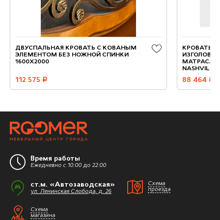
ДВУСПАЛЬНАЯ КРОВАТЬ С КОВАНЫМ
КРОВАТЬ "
ЭЛЕМЕНТОМ БЕЗ НОЖНОЙ СПИНКИ
ИЗГОЛОВЬЕ)
1600X2000
МАТРАСА; (
NASHVILLE 
112 575
руб.
88 464
руб.
Время работы
Ежедневно с 10:00 до 22:00
ст.м. «Автозаводская»
Схема
проезда
ул. Ленинская Слобода, д. 26
Схема
магазина