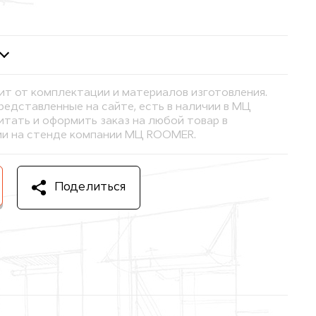
ит от комплектации и материалов изготовления.
представленные на сайте, есть в наличии в МЦ
тать и оформить заказ на любой товар в
и на стенде компании МЦ ROOMER.
Поделиться