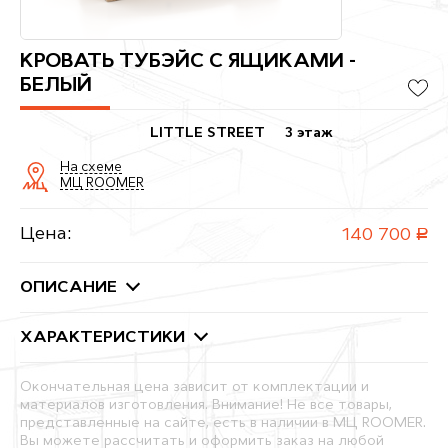
КРОВАТЬ ТУБЭЙС С ЯЩИКАМИ -
БЕЛЫЙ
LITTLE STREET
3 этаж
На схеме
МЦ ROOMER
Цена:
140 700
руб.
ОПИСАНИЕ
ХАРАКТЕРИСТИКИ
Окончательная цена зависит от комплектации и
материалов изготовления. Внимание! Не все товары,
представленные на сайте, есть в наличии в МЦ ROOMER.
Вы можете рассчитать и оформить заказ на любой