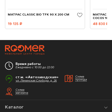
МАТРАС CLASSIC BIO TFK 90 X 200 СМ
МАТРАС CO
COCOS 160 
19 135
руб.
48 830
руб.
Время работы
Ежедневно с 10:00 до 22:00
ст.м. «Автозаводская»
Схема
проезда
ул. Ленинская Слобода, д. 26
Схема
магазина
Каталог