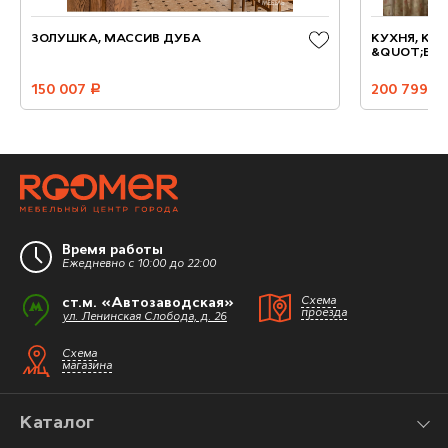
ЗОЛУШКА, МАССИВ ДУБА
КУХНЯ, КО
&QUOT;БОРГ
150 007
руб.
200 799
руб.
Время работы
Ежедневно с 10:00 до 22:00
ст.м. «Автозаводская»
Схема
проезда
ул. Ленинская Слобода, д. 26
Схема
магазина
Каталог