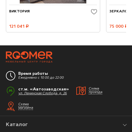
ВИКТОРИЯ
ЗЕРКАЛО С
121 041
руб.
75 000
руб.
Время работы
Ежедневно с 10:00 до 22:00
ст.м. «Автозаводская»
Схема
проезда
ул. Ленинская Слобода, д. 26
Схема
магазина
Каталог