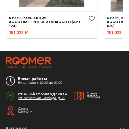
КУХНЯ, КОЛЛЕКЦИЯ
КУХНЯ, КО
&QUOT;МЕТРОПОЛИТАН&QUOT; (АРТ.
&QUOT;МЕТ
124)
025)
151 023
руб.
151 023
руб.
Время работы
Ежедневно с 10:00 до 22:00
ст.м. «Автозаводская»
Схема
проезда
ул. Ленинская Слобода, д. 26
Схема
магазина
Каталог