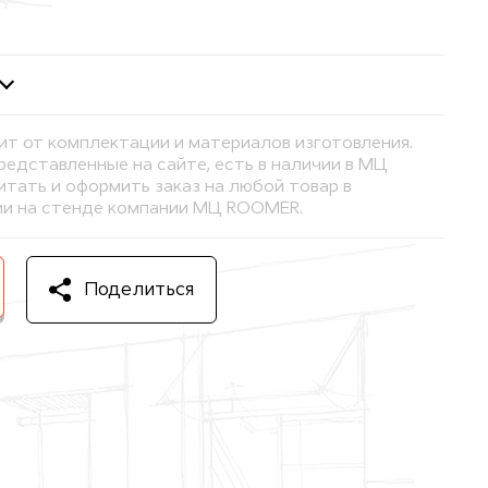
ит от комплектации и материалов изготовления.
представленные на сайте, есть в наличии в МЦ
тать и оформить заказ на любой товар в
и на стенде компании МЦ ROOMER.
Поделиться