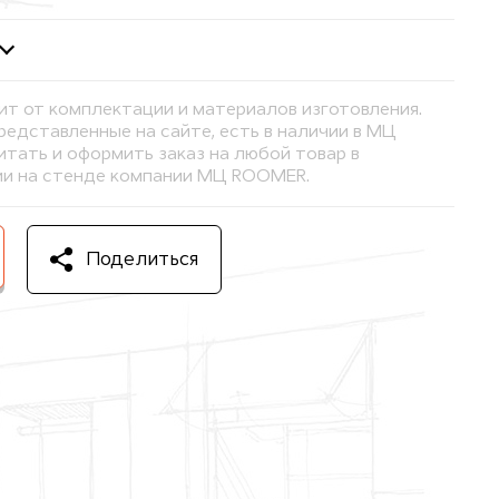
ит от комплектации и материалов изготовления.
представленные на сайте, есть в наличии в МЦ
тать и оформить заказ на любой товар в
и на стенде компании МЦ ROOMER.
Поделиться