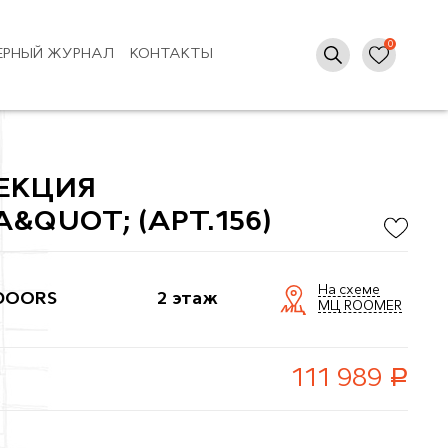
ЕРНЫЙ ЖУРНАЛ
КОНТАКТЫ
ЕКЦИЯ
&QUOT; (АРТ.156)
На схеме
DOORS
2 этаж
МЦ ROOMER
руб.
111 989