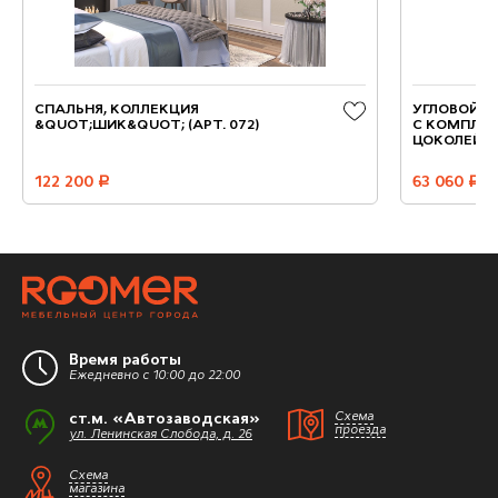
СПАЛЬНЯ, КОЛЛЕКЦИЯ
УГЛОВОЙ Ш
&QUOT;ШИК&QUOT; (АРТ. 072)
С КОМПЛЕ
ЦОКОЛЕЙ И
122 200
руб.
63 060
руб.
Время работы
Ежедневно с 10:00 до 22:00
ст.м. «Автозаводская»
Схема
проезда
ул. Ленинская Слобода, д. 26
Схема
магазина