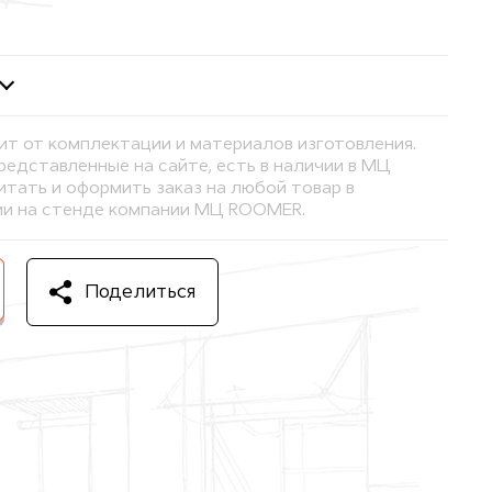
ит от комплектации и материалов изготовления.
представленные на сайте, есть в наличии в МЦ
тать и оформить заказ на любой товар в
и на стенде компании МЦ ROOMER.
Поделиться