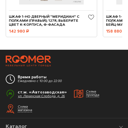
ШКАФ 1-НО ДВЕРНЫЙ "МЕРИДИАН" С
ШКАФ 1-НО
ПОЛКАМИ (ПРАВЫЙ); 127R; ВЫБЕРИТЕ
ПОЛКАМИ (П
ЦВЕТ К-КОРПУСА, Ф-ФАСАДА
БЕЙЦ-МАС
142 980
руб.
158 880
руб.
Время работы
Ежедневно с 10:00 до 22:00
ст.м. «Автозаводская»
Схема
проезда
ул. Ленинская Слобода, д. 26
Схема
магазина
Каталог