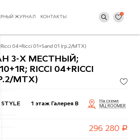
ЕРНЫЙ ЖУРНАЛ
КОНТАКТЫ
 Ricci 04+Ricci 01+Sand 01 (гр.2/МТХ)
АН 3-Х МЕСТНЫЙ;
0+1R; RICCI 04+RICCI
Р.2/МТХ)
На схеме
 STYLE
1 этаж Галерея B
МЦ ROOMER
руб.
296 280