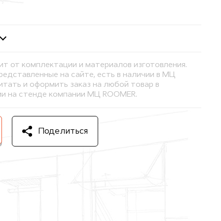
ит от комплектации и материалов изготовления.
представленные на сайте, есть в наличии в МЦ
тать и оформить заказ на любой товар в
и на стенде компании МЦ ROOMER.
Поделиться