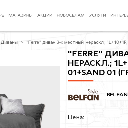
РЕ
МАГАЗИНЫ
АКЦИИ
НОВОСЕЛАМ
УСЛУГИ
ИНТЕРЬ
Диваны
"Ferre" диван 3-х местный; нераскл.; 1L+10+1R;
"FERRE" ДИВ
НЕРАСКЛ.; 1L+1
01+SAND 01 (Г
BELFAN
Цена: