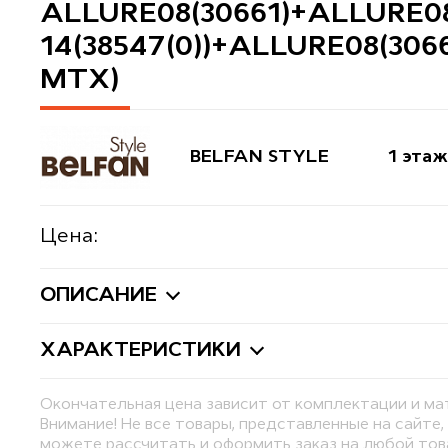
ALLURE08(30661)+ALLURE0
14(38547(0))+ALLURE08(30661
МТХ)
BELFAN STYLE
1 этаж
Цена:
ОПИСАНИЕ
ХАРАКТЕРИСТИКИ
Окончательная цена зависит от комплектации и ма
Внимание! Не все товары, представленные на сайте,
можете рассчитать и оформить заказ на любой то