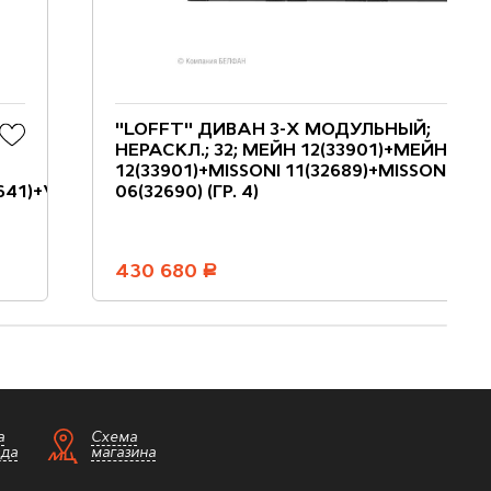
"LOFFT" ДИВАН 3-Х МОДУЛЬНЫЙ;
НЕРАСКЛ.; 32; МЕЙН 12(33901)+МЕЙН
12(33901)+MISSONI 11(32689)+MISSONI
2641)+VERONA
06(32690) (ГР. 4)
430 680
руб.
а
Схема
зда
магазина