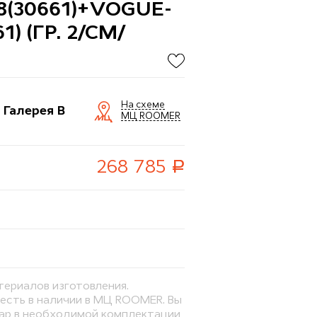
8(30661)+VOGUE-
) (ГР. 2/СМ/
На схеме
 Галерея B
МЦ ROOMER
руб.
268 785
териалов изготовления.
 есть в наличии в МЦ ROOMER. Вы
вар в необходимой комплектации