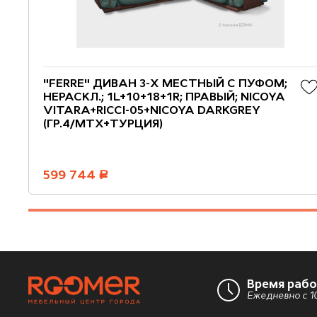
"FERRE" ДИВАН 3-Х МЕСТНЫЙ С ПУФОМ;
НЕРАСКЛ.; 1L+10+18+1R; ПРАВЫЙ; NICOYA
VITARA+RICCI-05+NICOYA DARKGREY
(ГР.4/МТХ+ТУРЦИЯ)
599 744
руб.
Время раб
Ежедневно с 10