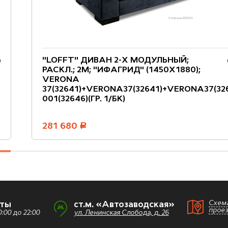
"LOFFT" ДИВАН 2-Х МОДУЛЬНЫЙ;
РАСКЛ.; 2M; "ИФАГРИД" (1450Х1880);
VERONA
37(32641)+VERONA37(32641)+VERONA37(3
001(32646)(ГР. 1/БК)
281 680
руб.
Схем
оты
ст.м. «Автозаводская»
прое
:00 до 22:00
ул. Ленинская Слобода, д. 26