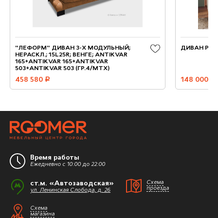
"ЛЕФОРМ" ДИВАН 3-Х МОДУЛЬНЫЙ;
ДИВАН PONT
НЕРАСКЛ.; 15L25R; ВЕНГЕ; ANTIKVAR
165+ANTIKVAR 165+ANTIKVAR
503+ANTIKVAR 503 (ГР.4/МТХ)
458 580
руб.
148 000
руб.
Время работы
Ежедневно с 10:00 до 22:00
ст.м. «Автозаводская»
Схема
проезда
ул. Ленинская Слобода, д. 26
Схема
магазина