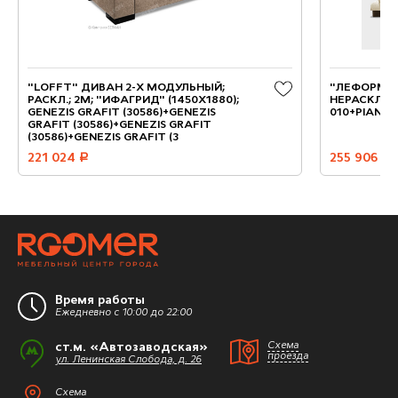
"LOFFT" ДИВАН 2-Х МОДУЛЬНЫЙ;
"ЛЕФОРМ" 
РАСКЛ.; 2M; "ИФАГРИД" (1450Х1880);
НЕРАСКЛ.; 2
GENEZIS GRAFIT (30586)+GENEZIS
010+PIANO6
GRAFIT (30586)+GENEZIS GRAFIT
(30586)+GENEZIS GRAFIT (3
221 024
руб.
255 906
руб.
Время работы
Ежедневно с 10:00 до 22:00
ст.м. «Автозаводская»
Схема
проезда
ул. Ленинская Слобода, д. 26
Схема